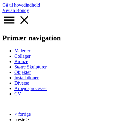
Gå til hovedindhold
Vivian Bondy
Primær navigation
Malerier
Collager
Bronze
Større Skulpturer
Objekter
Installationer
Diverse
Arbejdsprocesser
CV
< forrige
næste >