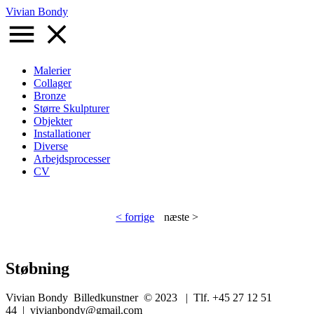
Gå
Vivian Bondy
til
hovedindhold
Malerier
Collager
Primær
Bronze
navigation
Større Skulpturer
Objekter
Installationer
Diverse
Arbejdsprocesser
CV
< forrige
næste >
Støbning
Vivian Bondy Billedkunstner © 2023 | Tlf. +45 27 12 51
44 | vivianbondy@gmail.com