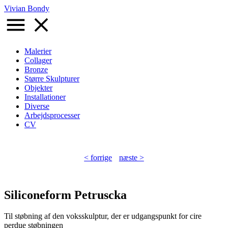
Gå
Vivian Bondy
til
hovedindhold
Malerier
Collager
Primær
Bronze
navigation
Større Skulpturer
Objekter
Installationer
Diverse
Arbejdsprocesser
CV
< forrige
næste >
Siliconeform Petruscka
Til støbning af den voksskulptur, der er udgangspunkt for cire
perdue støbningen