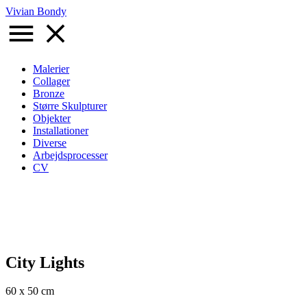
Gå
Vivian Bondy
til
hovedindhold
Malerier
Collager
Primær
Bronze
navigation
Større Skulpturer
Objekter
Installationer
Diverse
Arbejdsprocesser
CV
City Lights
60 x 50 cm