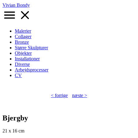
Gå
Vivian Bondy
til
hovedindhold
Malerier
Collager
Primær
Bronze
navigation
Større Skulpturer
Objekter
Installationer
Diverse
Arbejdsprocesser
CV
< forrige
næste >
Bjergby
21 x 16 cm